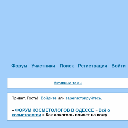
Форум
Участники
Поиск
Регистрация
Войти
Активные темы
Привет, Гость!
Войдите
или
зарегистрируйтесь
.
»
ФОРУМ КОСМЕТОЛОГОВ В ОДЕССЕ
»
Всё о
косметологии
»
Как алкоголь влияет на кожу