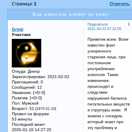
Страница:
1
Ответить
Как алкоголь влияет на кожу
1
Поделиться
2021-04-22 07:32:55
Grinii
Участник
Приветик всем. Всем
известен факт
ускоренного
старения лица, при
постоянном
употреблении
Откуда:
Днепр
алкоголя. Такие
Зарегистрирован
: 2021-02-02
изменения,
Приглашений:
0
происходят в
Сообщений:
12
следствии
Уважение:
[+0/-0]
Позитив:
[+0/-0]
нарушения баланса
Пол:
Мужской
питательных веществ
Возраст:
51
[1975-01-10]
и структуры кожи. Я
Провел на форуме:
знаком с соседом,
53 минуты
который знает про
Последний визит:
эту проблему и
2025-01-16 14:27:20