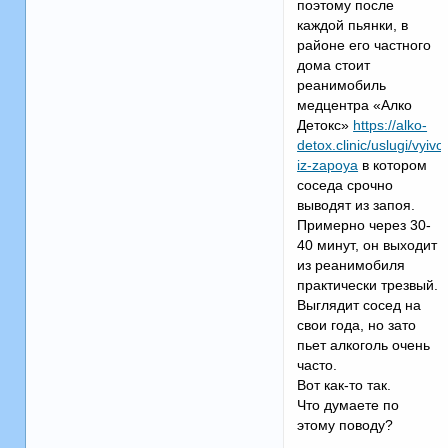
поэтому после
каждой пьянки, в
районе его частного
дома стоит
реанимобиль
медцентра «Алко
Детокс»
https://alko-
detox.clinic/uslugi/vyivo
iz-zapoya
в котором
соседа срочно
выводят из запоя.
Примерно через 30-
40 минут, он выходит
из реанимобиля
практически трезвый.
Выглядит сосед на
свои года, но зато
пьет алкоголь очень
часто.
Вот как-то так.
Что думаете по
этому поводу?